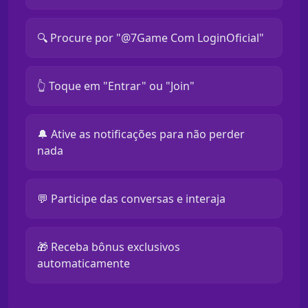
🔍 Procure por "@7Game Com LoginOficial"
👆 Toque em "Entrar" ou "Join"
🔔 Ative as notificações para não perder
nada
💬 Participe das conversas e interaja
🎁 Receba bônus exclusivos
automaticamente