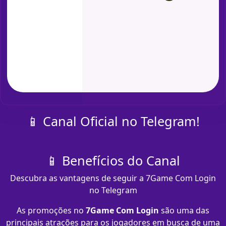
📱 Canal Oficial no Telegram!
📱 Benefícios do Canal
Descubra as vantagens de seguir a 7Game Com Login
no Telegram
As promoções no
7Game Com Login
são uma das
principais atrações para os jogadores em busca de uma