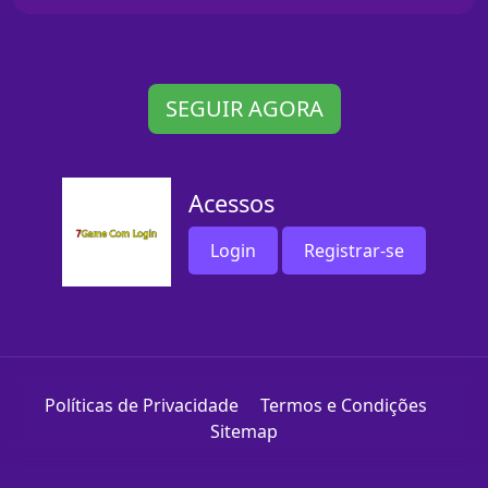
SEGUIR AGORA
Acessos
Login
Registrar-se
Políticas de Privacidade
Termos e Condições
Sitemap