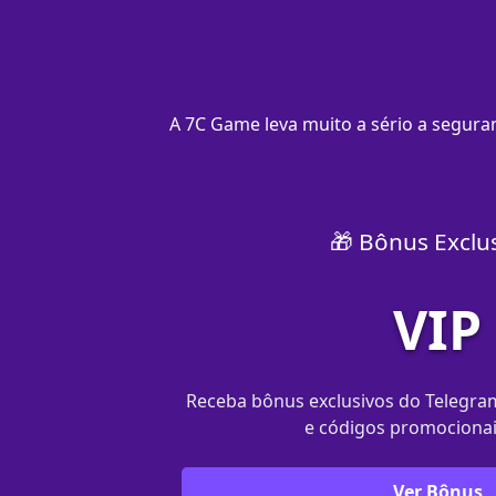
A 7C Game leva muito a sério a segura
🎁 Bônus Exclu
VIP
Receba bônus exclusivos do Telegra
e códigos promocionai
Ver Bônus