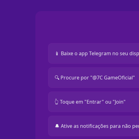
📱 Baixe o app Telegram no seu disp
🔍 Procure por "@7C GameOficial"
👆 Toque em "Entrar" ou "Join"
🔔 Ative as notificações para não p