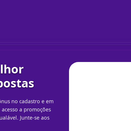
lhor
postas
ônus no cadastro e em
m acesso a promoções
ualável. Junte-se aos