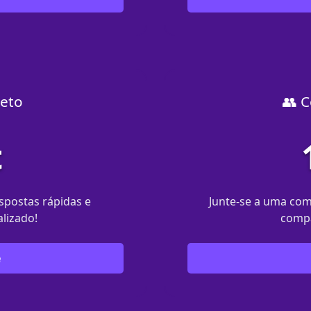
reto
👥 
t
espostas rápidas e
Junte-se a uma com
lizado!
compa
e