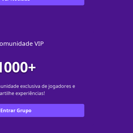
Comunidade VIP
1000+
unidade exclusiva de jogadores e
rtilhe experiências!
Entrar Grupo