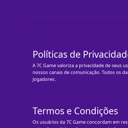
Políticas de Privacida
A 7C Game valoriza a privacidade de seus 
nossos canais de comunicação. Todos os dad
jogadores.
Termos e Condições
Os usuários da 7C Game concordam em respe