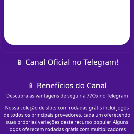
📱 Canal Oficial no Telegram!
📱 Benefícios do Canal
Descubra as vantagens de seguir a 77Ox no Telegram
Nossa coleção de slots com rodadas grátis inclui jogos
de todos os principais provedores, cada um oferecendo
suas próprias variações deste recurso popular. Alguns
jogos oferecem rodadas grátis com multiplicadores