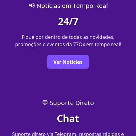
📢 Notícias em Tempo Real
24/7
Fique por dentro de todas as novidades,
promoções e eventos da 77Ox em tempo real!
Ver Notícias
💬 Suporte Direto
Chat
Suporte direto via Telegram, respostas rápidas e