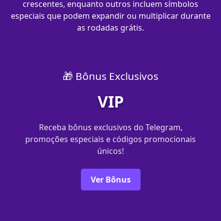
crescentes, enquanto outros incluem símbolos
especiais que podem expandir ou multiplicar durante
as rodadas grátis.
🎁 Bônus Exclusivos
VIP
Receba bônus exclusivos do Telegram,
promoções especiais e códigos promocionais
únicos!
Ver Bônus