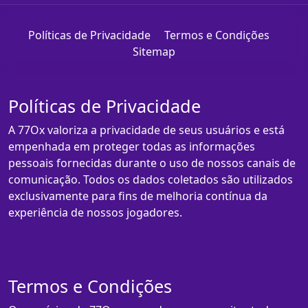
Políticas de Privacidade
Termos e Condições
Sitemap
Políticas de Privacidade
A 77Ox valoriza a privacidade de seus usuários e está
empenhada em proteger todas as informações
pessoais fornecidas durante o uso de nossos canais de
comunicação. Todos os dados coletados são utilizados
exclusivamente para fins de melhoria contínua da
experiência de nossos jogadores.
Termos e Condições