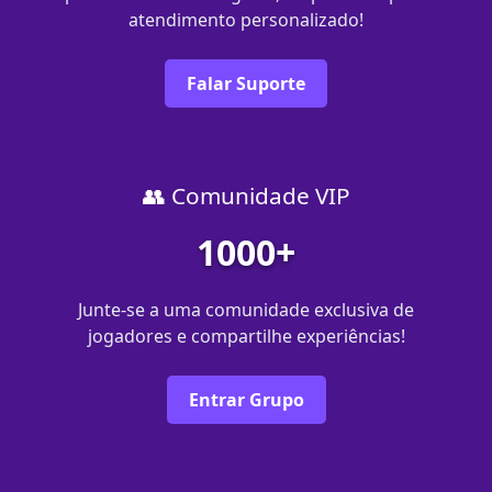
atendimento personalizado!
Falar Suporte
👥 Comunidade VIP
1000+
Junte-se a uma comunidade exclusiva de
jogadores e compartilhe experiências!
Entrar Grupo