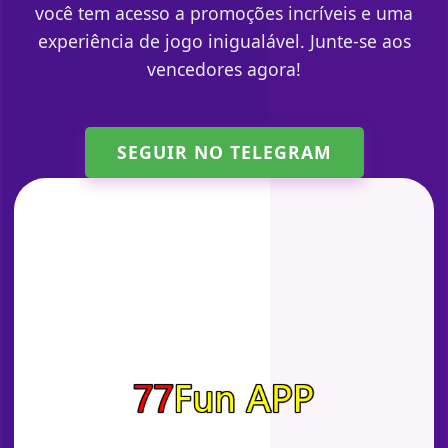
você tem acesso a promoções incríveis e uma
experiência de jogo inigualável. Junte-se aos
vencedores agora!
SEGUIR NO TELEGRAM