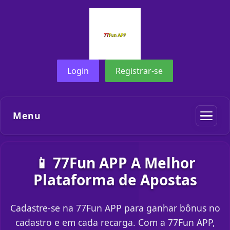
Login
Registrar-se
Menu
📱 77Fun APP A Melhor
Plataforma de Apostas
Cadastre-se na 77Fun APP para ganhar bônus no
cadastro e em cada recarga. Com a 77Fun APP,