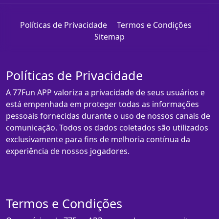
Políticas de Privacidade
Termos e Condições
Sitemap
Políticas de Privacidade
A 77Fun APP valoriza a privacidade de seus usuários e
está empenhada em proteger todas as informações
pessoais fornecidas durante o uso de nossos canais de
comunicação. Todos os dados coletados são utilizados
exclusivamente para fins de melhoria contínua da
experiência de nossos jogadores.
Termos e Condições