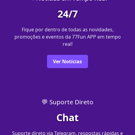
24/7
Fique por dentro de todas as novidades,
promoções e eventos da 77Fun APP em tempo
real!
Ver Notícias
💬 Suporte Direto
Chat
Suporte direto via Telegram, respostas rápidas e