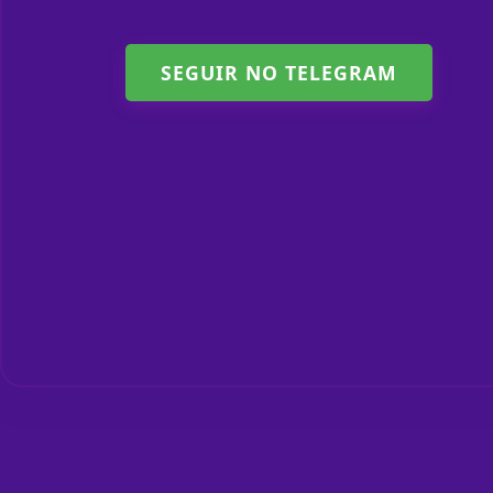
SEGUIR NO TELEGRAM