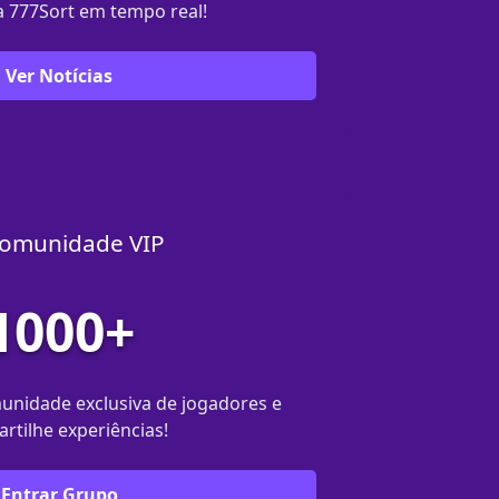
a 777Sort em tempo real!
Ver Notícias
Comunidade VIP
1000+
unidade exclusiva de jogadores e
rtilhe experiências!
Entrar Grupo