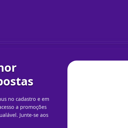
hor
postas
nus no cadastro e em
 acesso a promoções
ualável. Junte-se aos