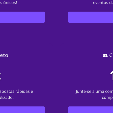
s únicos!
eventos d
reto
👥 
t
espostas rápidas e
Junte-se a uma com
lizado!
compa
e