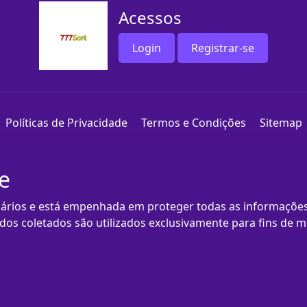
Acessos
Login
Registrar-se
Políticas de Privacidade
Termos e Condições
Sitemap
de
suários e está empenhada em proteger todas as informações
os coletados são utilizados exclusivamente para fins de m