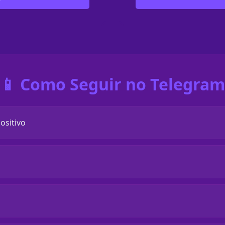
📱 Como Seguir no Telegram
ositivo