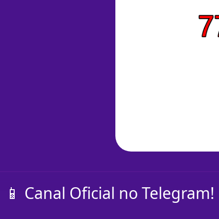
📱 Canal Oficial no Telegram!