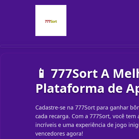
📱 777Sort A Mel
Plataforma de A
Cadastre-se na 777Sort para ganhar bô
cada recarga. Com a 777Sort, você tem
incríveis e uma experiência de jogo inig
vencedores agora!