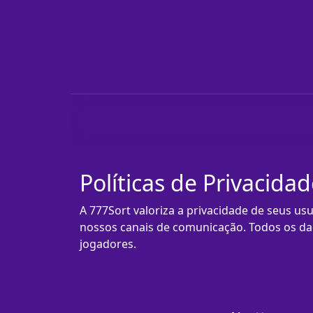
Políticas de Privacida
A 777Sort valoriza a privacidade de seus u
nossos canais de comunicação. Todos os dad
jogadores.