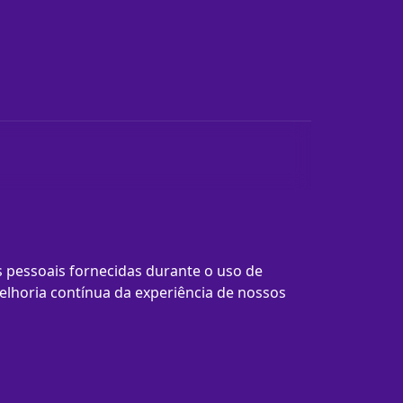
 pessoais fornecidas durante o uso de
elhoria contínua da experiência de nossos