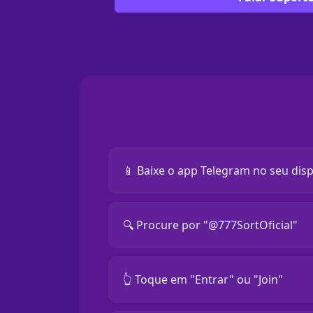
📱 Baixe o app Telegram no seu disp
🔍 Procure por "@777SortOficial"
👆 Toque em "Entrar" ou "Join"