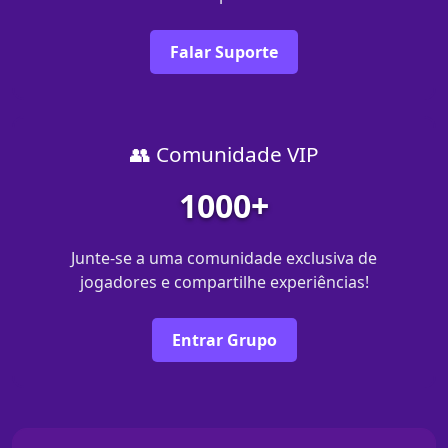
Falar Suporte
👥 Comunidade VIP
1000+
Junte-se a uma comunidade exclusiva de
jogadores e compartilhe experiências!
Entrar Grupo