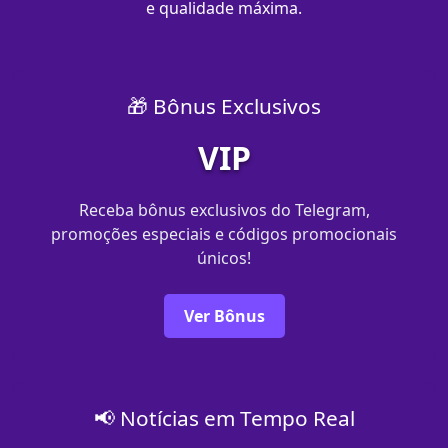
e qualidade máxima.
🎁 Bônus Exclusivos
VIP
Receba bônus exclusivos do Telegram,
promoções especiais e códigos promocionais
únicos!
Ver Bônus
📢 Notícias em Tempo Real