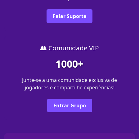
Falar Suporte
👥 Comunidade VIP
1000+
Junte-se a uma comunidade exclusiva de
jogadores e compartilhe experiências!
Entrar Grupo