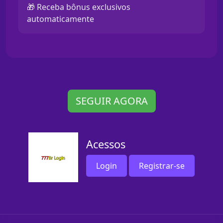
🎁 Receba bônus exclusivos
automaticamente
SEGUIR AGORA
Acessos
Login
Registrar-se