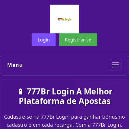
Login
Registrar-se
Menu
📱 777Br Login A Melhor
Plataforma de Apostas
Cadastre-se na 777Br Login para ganhar bônus no
cadastro e em cada recarga. Com a 777Br Login,