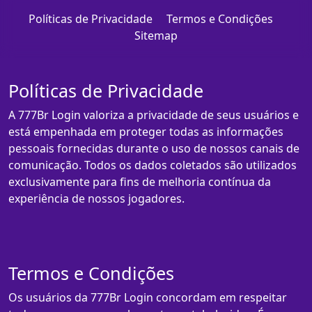
Políticas de Privacidade
Termos e Condições
Sitemap
Políticas de Privacidade
A 777Br Login valoriza a privacidade de seus usuários e
está empenhada em proteger todas as informações
pessoais fornecidas durante o uso de nossos canais de
comunicação. Todos os dados coletados são utilizados
exclusivamente para fins de melhoria contínua da
experiência de nossos jogadores.
Termos e Condições
Os usuários da 777Br Login concordam em respeitar