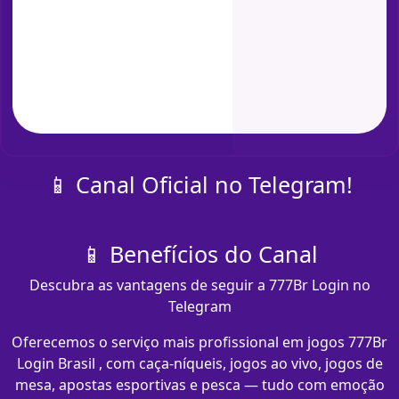
📱 Canal Oficial no Telegram!
📱 Benefícios do Canal
Descubra as vantagens de seguir a 777Br Login no
Telegram
Oferecemos o serviço mais profissional em jogos 777Br
Login Brasil , com caça-níqueis, jogos ao vivo, jogos de
mesa, apostas esportivas e pesca — tudo com emoção