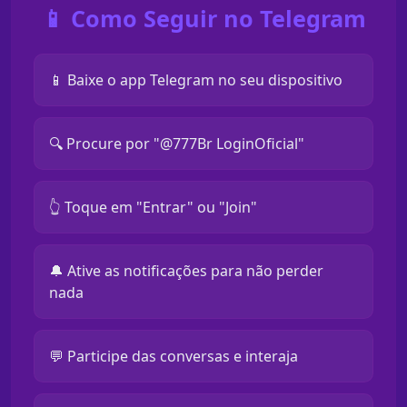
📱 Como Seguir no Telegram
📱 Baixe o app Telegram no seu dispositivo
🔍 Procure por "@777Br LoginOficial"
👆 Toque em "Entrar" ou "Join"
🔔 Ative as notificações para não perder
nada
💬 Participe das conversas e interaja