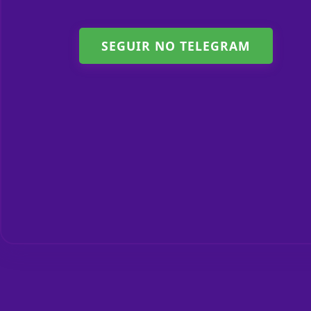
SEGUIR NO TELEGRAM