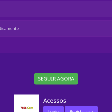
a
aticamente
SEGUIR AGORA
Acessos
Login
Registrar-se