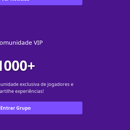
Comunidade VIP
1000+
unidade exclusiva de jogadores e
rtilhe experiências!
Entrar Grupo