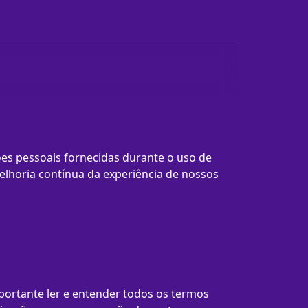
es pessoais fornecidas durante o uso de
elhoria contínua da experiência de nossos
portante ler e entender todos os termos