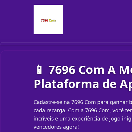
📱 7696 Com A M
Plataforma de A
Cadastre-se na 7696 Com para ganhar 
cada recarga. Com a 7696 Com, você t
incríveis e uma experiência de jogo inig
vencedores agora!