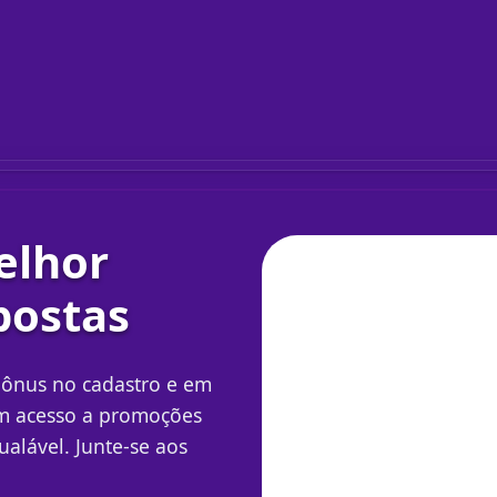
elhor
postas
bônus no cadastro e em
em acesso a promoções
ualável. Junte-se aos