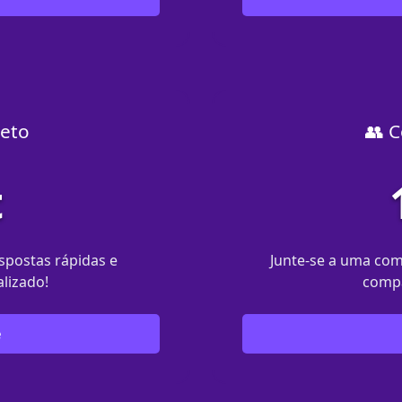
reto
👥 
t
espostas rápidas e
Junte-se a uma com
lizado!
compa
e