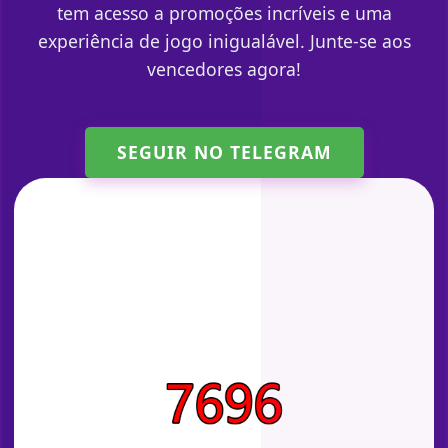
tem acesso a promoções incríveis e uma
experiência de jogo inigualável. Junte-se aos
vencedores agora!
SEGUIR NO TELEGRAM