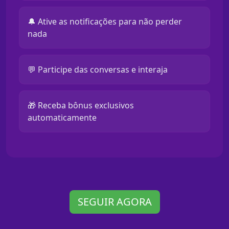
🔔 Ative as notificações para não perder
nada
💬 Participe das conversas e interaja
🎁 Receba bônus exclusivos
automaticamente
SEGUIR AGORA