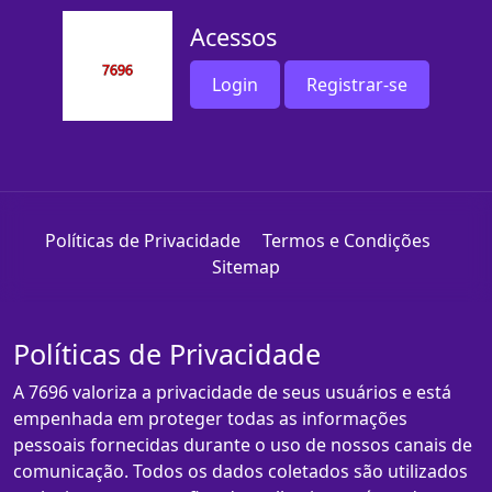
Acessos
Login
Registrar-se
Políticas de Privacidade
Termos e Condições
Sitemap
Políticas de Privacidade
A 7696 valoriza a privacidade de seus usuários e está
empenhada em proteger todas as informações
pessoais fornecidas durante o uso de nossos canais de
comunicação. Todos os dados coletados são utilizados