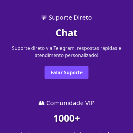
💬 Suporte Direto
Chat
Suporte direto via Telegram, respostas rápidas e
atendimento personalizado!
Falar Suporte
👥 Comunidade VIP
1000+