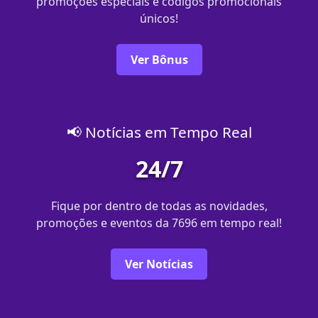
promoções especiais e códigos promocionais
únicos!
Ver Bônus
📢 Notícias em Tempo Real
24/7
Fique por dentro de todas as novidades,
promoções e eventos da 7696 em tempo real!
Ver Notícias