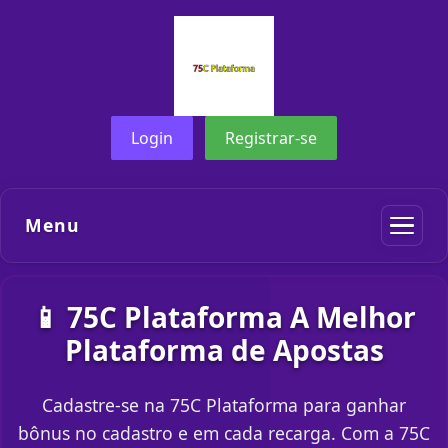
Login
Registrar-se
Menu
📱 75C Plataforma A Melhor
Plataforma de Apostas
Cadastre-se na 75C Plataforma para ganhar
bônus no cadastro e em cada recarga. Com a 75C