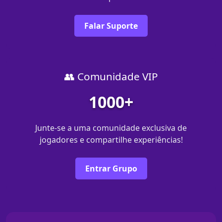
Falar Suporte
👥 Comunidade VIP
1000+
Junte-se a uma comunidade exclusiva de
jogadores e compartilhe experiências!
Entrar Grupo