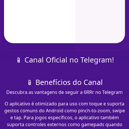
📱 Canal Oficial no Telegram!
📱 Benefícios do Canal
Descubra as vantagens de seguir a 6RRr no Telegram
O aplicativo é otimizado para uso com toque e suporta
gestos comuns do Android como pinch-to-zoom, swipe
e tap. Para jogos específicos, o aplicativo também
suporta controles externos como gamepads quando