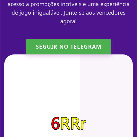
acesso a promoções incríveis e uma experiência
de jogo inigualável. Junte-se aos vencedores
agora!
SEGUIR NO TELEGRAM