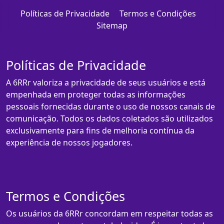
Políticas de Privacidade
Termos e Condições
Sitemap
Políticas de Privacidade
A 6RRr valoriza a privacidade de seus usuários e está
empenhada em proteger todas as informações
pessoais fornecidas durante o uso de nossos canais de
comunicação. Todos os dados coletados são utilizados
exclusivamente para fins de melhoria contínua da
experiência de nossos jogadores.
Termos e Condições
Os usuários da 6RRr concordam em respeitar todas as