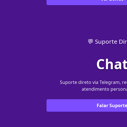
💬 Suporte Di
Cha
Suporte direto via Telegram, r
atendimento persona
Falar Suport