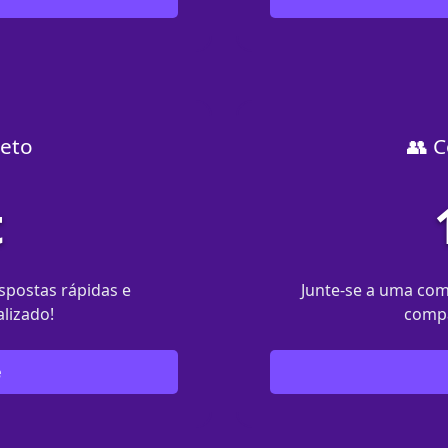
reto
👥 
t
espostas rápidas e
Junte-se a uma com
lizado!
compa
e