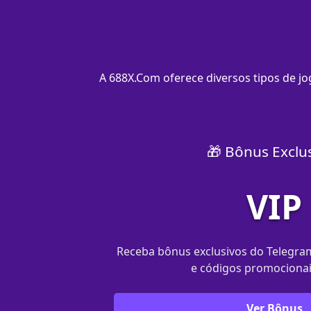
A 688X.Com oferece diversos tipos de jo
🎁 Bônus Exclu
VIP
Receba bônus exclusivos do Telegra
e códigos promocionai
Ver Bônus