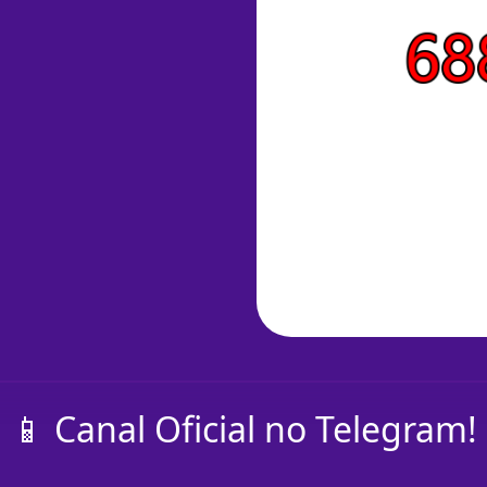
📱 Canal Oficial no Telegram!