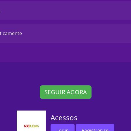
a
aticamente
SEGUIR AGORA
Acessos
Login
Registrar-se