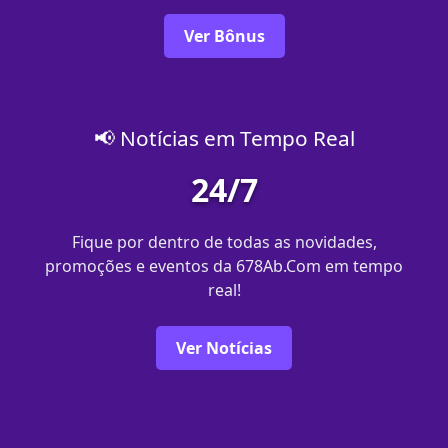
Ver Bônus
📢 Notícias em Tempo Real
24/7
Fique por dentro de todas as novidades,
promoções e eventos da 678Ab.Com em tempo
real!
Ver Notícias