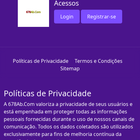
Acessos
Login
Registrar-se
Políticas de Privacidade
Termos e Condições
Sitemap
Políticas de Privacidade
A 678Ab.Com valoriza a privacidade de seus usuários e
está empenhada em proteger todas as informações
pessoais fornecidas durante o uso de nossos canais de
comunicação. Todos os dados coletados são utilizados
exclusivamente para fins de melhoria contínua da