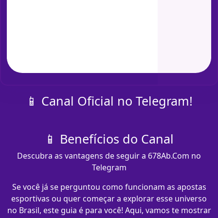
📱 Canal Oficial no Telegram!
📱 Benefícios do Canal
Descubra as vantagens de seguir a 678Ab.Com no
Telegram
Se você já se perguntou como funcionam as apostas
esportivas ou quer começar a explorar esse universo
no Brasil, este guia é para você! Aqui, vamos te mostrar