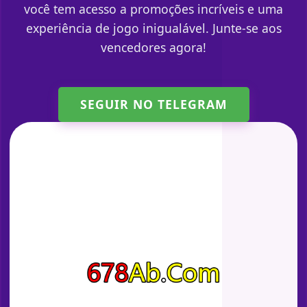
você tem acesso a promoções incríveis e uma
experiência de jogo inigualável. Junte-se aos
vencedores agora!
SEGUIR NO TELEGRAM