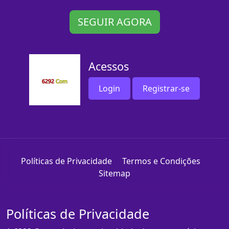
SEGUIR AGORA
Acessos
Login
Registrar-se
Políticas de Privacidade
Termos e Condições
Sitemap
Políticas de Privacidade