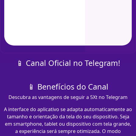
📱 Canal Oficial no Telegram!
📱 Benefícios do Canal
Descubra as vantagens de seguir a 5Xt no Telegram
A interface do aplicativo se adapta automaticamente ao
tamanho e orientação da tela do seu dispositivo. Seja
em smartphone, tablet ou dispositivo com tela grande,
a experiência será sempre otimizada. O modo