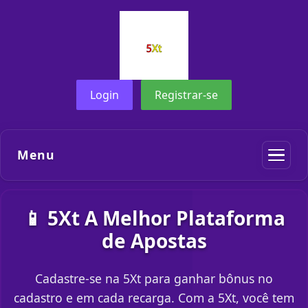
Login
Registrar-se
Menu
📱 5Xt A Melhor Plataforma
de Apostas
Cadastre-se na 5Xt para ganhar bônus no
cadastro e em cada recarga. Com a 5Xt, você tem