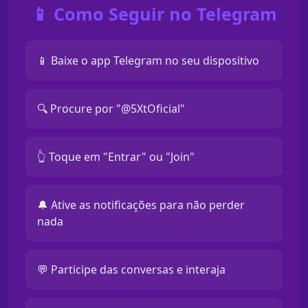
📱 Como Seguir no Telegram
📱 Baixe o app Telegram no seu dispositivo
🔍 Procure por "@5XtOficial"
👆 Toque em "Entrar" ou "Join"
🔔 Ative as notificações para não perder
nada
💬 Participe das conversas e interaja