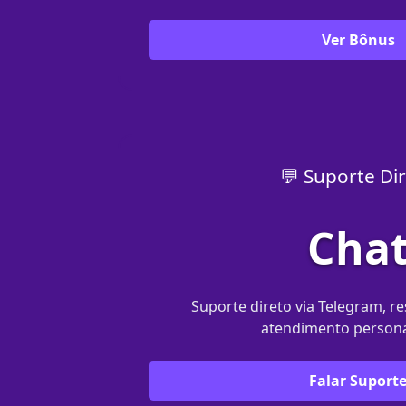
Ver Bônus
💬 Suporte Di
Cha
Suporte direto via Telegram, r
atendimento persona
Falar Suport