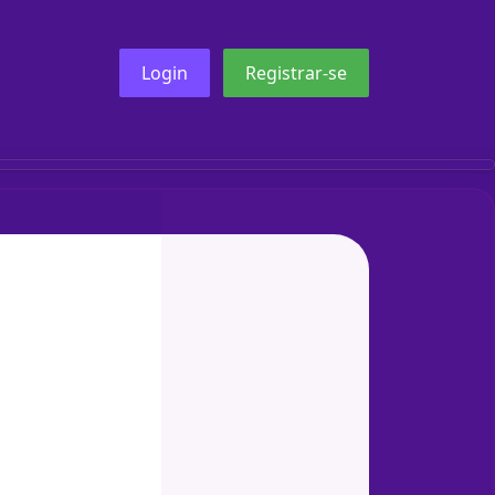
Login
Registrar-se