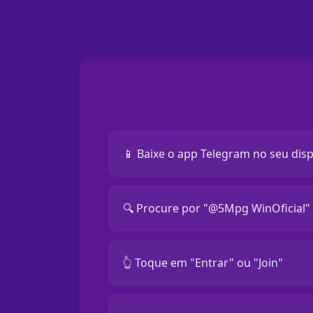
📱 Baixe o app Telegram no seu disp
🔍 Procure por "@5Mpg WinOficial"
👆 Toque em "Entrar" ou "Join"