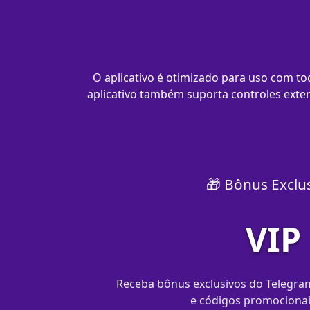
O aplicativo é otimizado para uso com t
aplicativo também suporta controles exter
🎁 Bônus Exclu
VIP
Receba bônus exclusivos do Telegra
e códigos promocionai