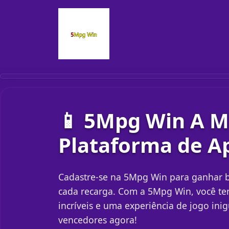
📱 5Mpg Win A M
Plataforma de A
Cadastre-se na 5Mpg Win para ganhar 
cada recarga. Com a 5Mpg Win, você t
incríveis e uma experiência de jogo inig
vencedores agora!