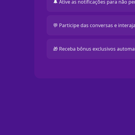
🔔 Ative as notificações para não p
💬 Participe das conversas e interaj
🎁 Receba bônus exclusivos autom