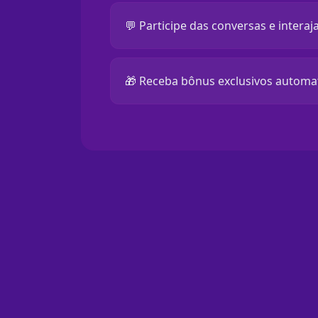
💬 Participe das conversas e interaj
🎁 Receba bônus exclusivos autom