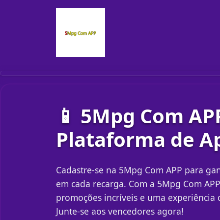
📱 5Mpg Com AP
Plataforma de A
Cadastre-se na 5Mpg Com APP para gan
em cada recarga. Com a 5Mpg Com APP,
promoções incríveis e uma experiência d
Junte-se aos vencedores agora!