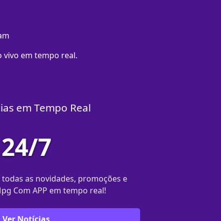
ram
 vivo em tempo real.
cias em Tempo Real
24/7
e todas as novidades, promoções e
Mpg Com APP em tempo real!
Ver Notícias