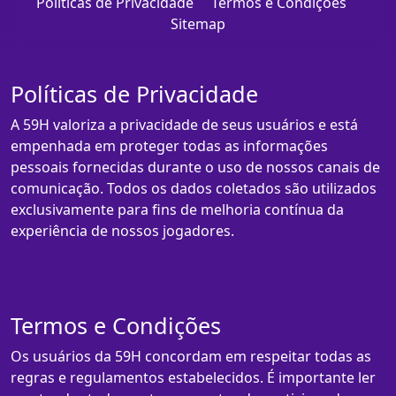
Políticas de Privacidade
Termos e Condições
Sitemap
Políticas de Privacidade
A 59H valoriza a privacidade de seus usuários e está
empenhada em proteger todas as informações
pessoais fornecidas durante o uso de nossos canais de
comunicação. Todos os dados coletados são utilizados
exclusivamente para fins de melhoria contínua da
experiência de nossos jogadores.
Termos e Condições
Os usuários da 59H concordam em respeitar todas as
regras e regulamentos estabelecidos. É importante ler