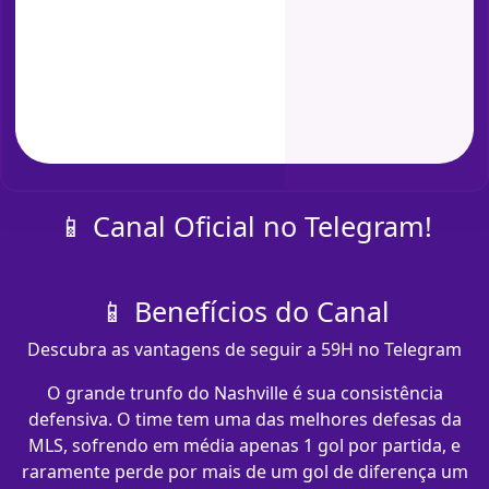
📱 Canal Oficial no Telegram!
📱 Benefícios do Canal
Descubra as vantagens de seguir a 59H no Telegram
O grande trunfo do Nashville é sua consistência
defensiva. O time tem uma das melhores defesas da
MLS, sofrendo em média apenas 1 gol por partida, e
raramente perde por mais de um gol de diferença um