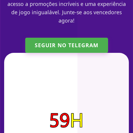
acesso a promoções incríveis e uma experiência
de jogo inigualável. Junte-se aos vencedores
agora!
SEGUIR NO TELEGRAM