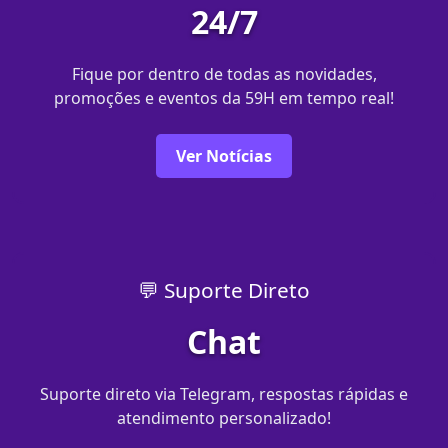
24/7
Fique por dentro de todas as novidades,
promoções e eventos da 59H em tempo real!
Ver Notícias
💬 Suporte Direto
Chat
Suporte direto via Telegram, respostas rápidas e
atendimento personalizado!