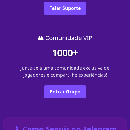
Falar Suporte
👥 Comunidade VIP
1000+
Junte-se a uma comunidade exclusiva de
jogadores e compartilhe experiências!
Entrar Grupo
📱 Como Seguir no Telegram