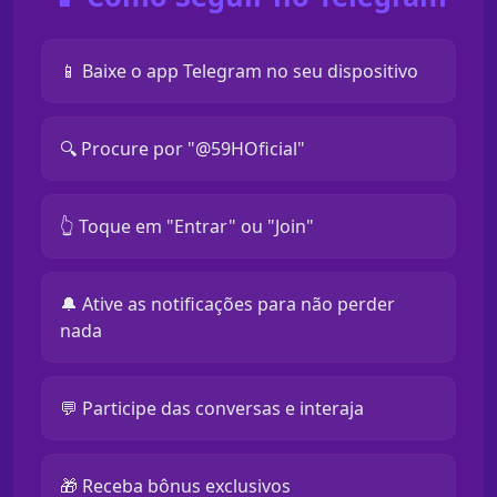
📱 Baixe o app Telegram no seu dispositivo
🔍 Procure por "@59HOficial"
👆 Toque em "Entrar" ou "Join"
🔔 Ative as notificações para não perder
nada
💬 Participe das conversas e interaja
🎁 Receba bônus exclusivos