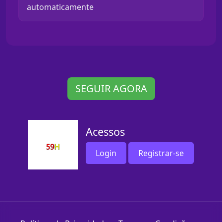
automaticamente
SEGUIR AGORA
Acessos
Login
Registrar-se