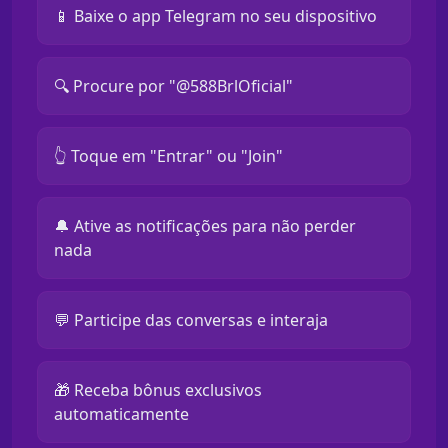
📱 Baixe o app Telegram no seu dispositivo
🔍 Procure por "@588BrlOficial"
👆 Toque em "Entrar" ou "Join"
🔔 Ative as notificações para não perder
nada
💬 Participe das conversas e interaja
🎁 Receba bônus exclusivos
automaticamente