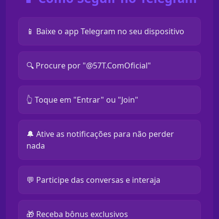
📱 Baixe o app Telegram no seu dispositivo
🔍 Procure por "@57T.ComOficial"
👆 Toque em "Entrar" ou "Join"
🔔 Ative as notificações para não perder
nada
💬 Participe das conversas e interaja
🎁 Receba bônus exclusivos