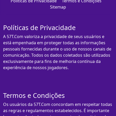
Políticas de Privacidade
Termos e Condições
Sitemap
Políticas de Privacidade
A 57T.Com valoriza a privacidade de seus usuários e
está empenhada em proteger todas as informações
pessoais fornecidas durante o uso de nossos canais de
comunicação. Todos os dados coletados são utilizados
exclusivamente para fins de melhoria contínua da
experiência de nossos jogadores.
Termos e Condições
Os usuários da 57T.Com concordam em respeitar todas
as regras e regulamentos estabelecidos. É importante