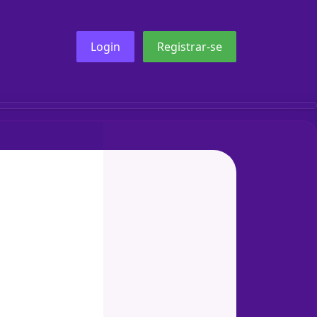
Login
Registrar-se