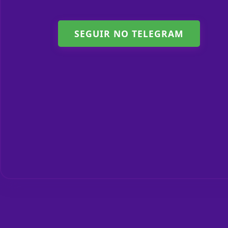
SEGUIR NO TELEGRAM