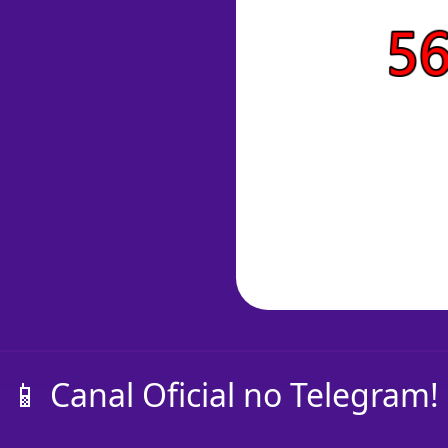
📱 Canal Oficial no Telegram!