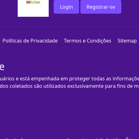
Login
Registrar-se
Políticas de Privacidade
Termos e Condições
Sitemap
de
usuários e está empenhada em proteger todas as informaçõe
os coletados são utilizados exclusivamente para fins de m