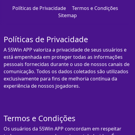
Políticas de Privacidade
Termos e Condições
Sitemap
Políticas de Privacidade
A 55Win APP valoriza a privacidade de seus usuários e
está empenhada em proteger todas as informações
pessoais fornecidas durante o uso de nossos canais de
comunicação. Todos os dados coletados são utilizados
exclusivamente para fins de melhoria contínua da
experiência de nossos jogadores.
Termos e Condições
Os usuários da 55Win APP concordam em respeitar