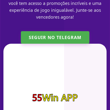
você tem acesso a promoções incríveis e uma
experiência de jogo inigualável. Junte-se aos
vencedores agora!
SEGUIR NO TELEGRAM