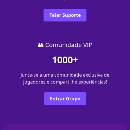
Falar Suporte
👥 Comunidade VIP
1000+
Junte-se a uma comunidade exclusiva de
jogadores e compartilhe experiências!
Entrar Grupo