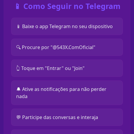
📱 Como Seguir no Telegram
📱 Baixe o app Telegram no seu dispositivo
🔍 Procure por "@543X.ComOficial"
👆 Toque em "Entrar" ou "Join"
🔔 Ative as notificações para não perder
nada
💬 Participe das conversas e interaja