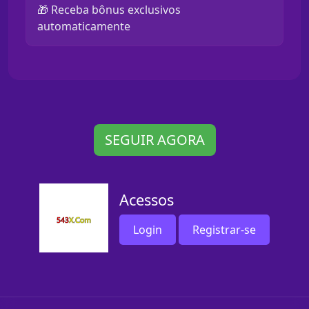
🎁 Receba bônus exclusivos
automaticamente
SEGUIR AGORA
Acessos
Login
Registrar-se