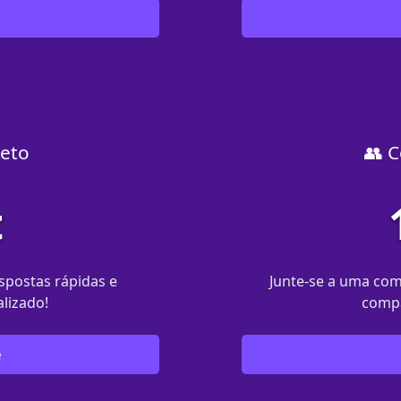
reto
👥 
t
espostas rápidas e
Junte-se a uma com
lizado!
compa
e