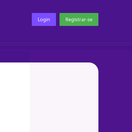
Login
Registrar-se