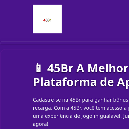
📱 45Br A Melhor
Plataforma de A
Cadastre-se na 45Br para ganhar bônus
recarga. Com a 45Br, você tem acesso a 
uma experiência de jogo inigualável. J
agora!