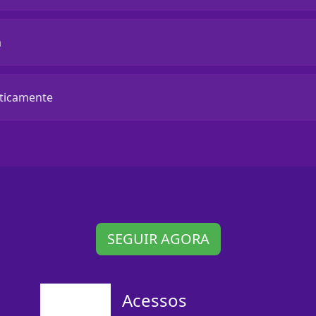
a
aticamente
SEGUIR AGORA
Acessos