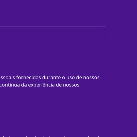
essoais fornecidas durante o uso de nossos
 contínua da experiência de nossos