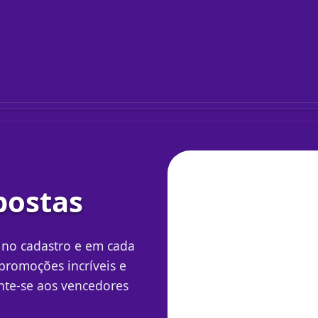
postas
 no cadastro e em cada
promoções incríveis e
unte-se aos vencedores