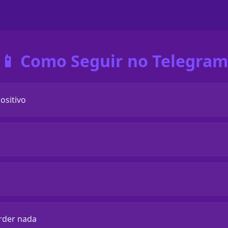
📱 Como Seguir no Telegram
ositivo
erder nada