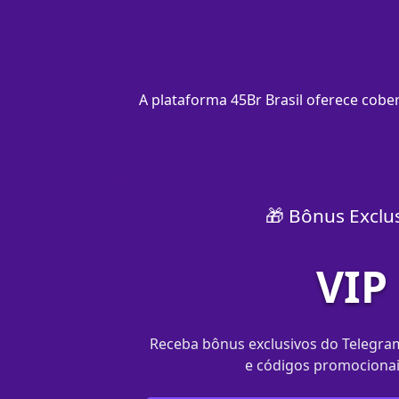
A plataforma 45Br Brasil oferece cobe
🎁 Bônus Exclu
VIP
Receba bônus exclusivos do Telegra
e códigos promocionai