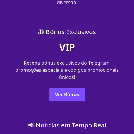
diversão.
🎁 Bônus Exclusivos
VIP
Receba bônus exclusivos do Telegram,
promoções especiais e códigos promocionais
únicos!
Ver Bônus
📢 Notícias em Tempo Real