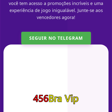
você tem acesso a promoções incríveis e uma
experiência de jogo inigualável. Junte-se aos
vencedores agora!
SEGUIR NO TELEGRAM