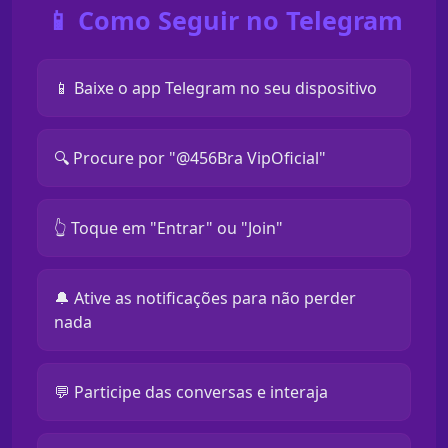
📱 Como Seguir no Telegram
📱 Baixe o app Telegram no seu dispositivo
🔍 Procure por "@456Bra VipOficial"
👆 Toque em "Entrar" ou "Join"
🔔 Ative as notificações para não perder
nada
💬 Participe das conversas e interaja