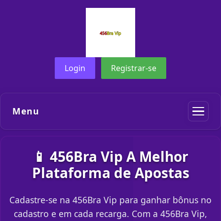
Login
Registrar-se
Menu
📱 456Bra Vip A Melhor
Plataforma de Apostas
Cadastre-se na 456Bra Vip para ganhar bônus no
cadastro e em cada recarga. Com a 456Bra Vip,