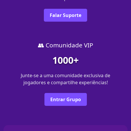
Falar Suporte
👥 Comunidade VIP
1000+
Junte-se a uma comunidade exclusiva de
jogadores e compartilhe experiências!
Entrar Grupo