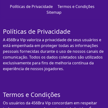
Políticas de Privacidade
Termos e Condições
Sitemap
Políticas de Privacidade
A 456Bra Vip valoriza a privacidade de seus usuários e
está empenhada em proteger todas as informações
pessoais fornecidas durante o uso de nossos canais de
comunicação. Todos os dados coletados são utilizados
exclusivamente para fins de melhoria contínua da
experiência de nossos jogadores.
Termos e Condições
Os usuários da 456Bra Vip concordam em respeitar