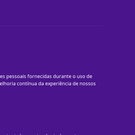
es pessoais fornecidas durante o uso de
elhoria contínua da experiência de nossos