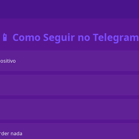
📱 Como Seguir no Telegram
ositivo
erder nada