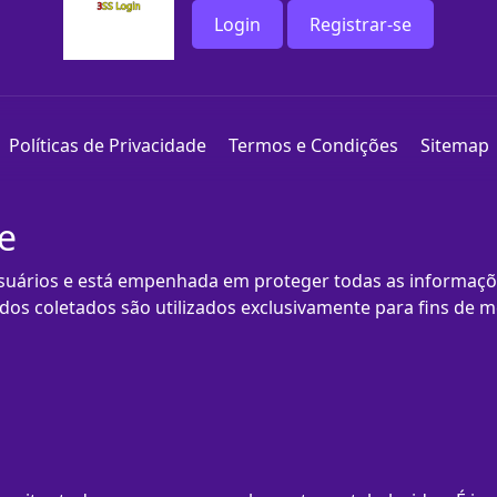
Login
Registrar-se
Políticas de Privacidade
Termos e Condições
Sitemap
de
 usuários e está empenhada em proteger todas as informaçõ
os coletados são utilizados exclusivamente para fins de m