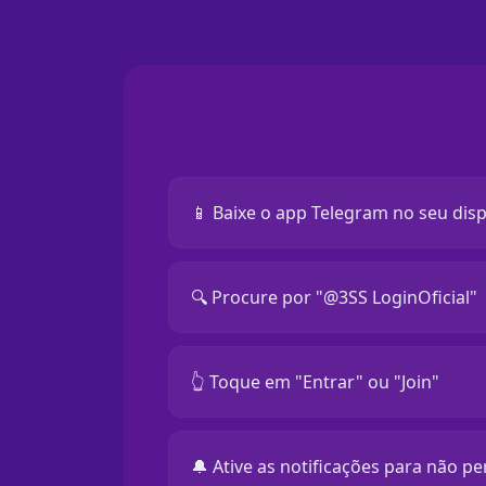
📱 Baixe o app Telegram no seu disp
🔍 Procure por "@3SS LoginOficial"
👆 Toque em "Entrar" ou "Join"
🔔 Ative as notificações para não p