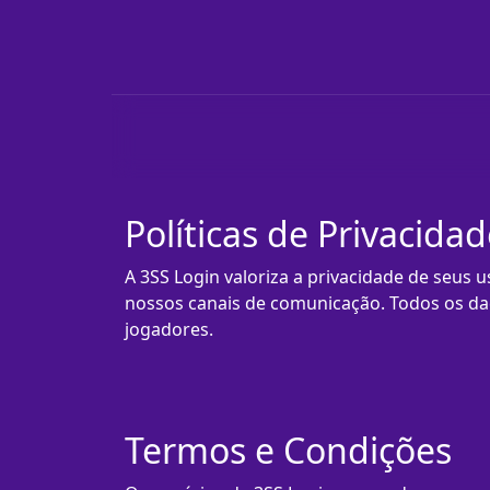
Políticas de Privacida
A 3SS Login valoriza a privacidade de seus
nossos canais de comunicação. Todos os dad
jogadores.
Termos e Condições