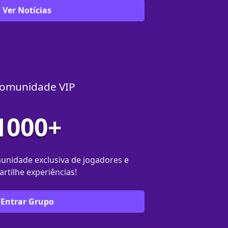
Ver Notícias
Comunidade VIP
1000+
unidade exclusiva de jogadores e
rtilhe experiências!
Entrar Grupo