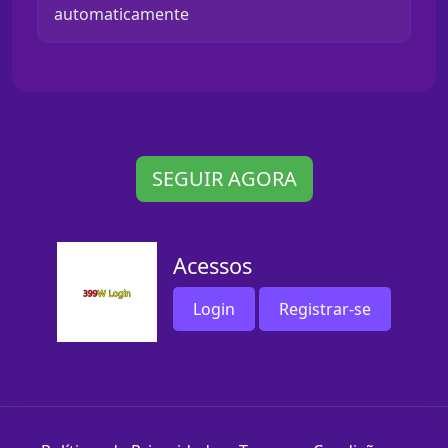
automaticamente
SEGUIR AGORA
Acessos
Login
Registrar-se