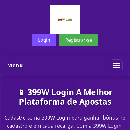
Login
Registrar-se
Menu
📱 399W Login A Melhor
Plataforma de Apostas
Cadastre-se na 399W Login para ganhar bônus no
cadastro e em cada recarga. Com a 399W Login,