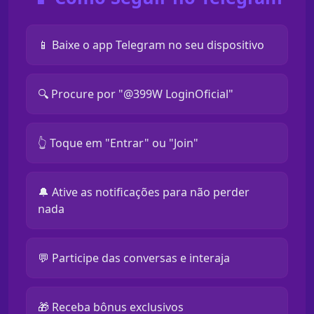
📱 Baixe o app Telegram no seu dispositivo
🔍 Procure por "@399W LoginOficial"
👆 Toque em "Entrar" ou "Join"
🔔 Ative as notificações para não perder
nada
💬 Participe das conversas e interaja
🎁 Receba bônus exclusivos