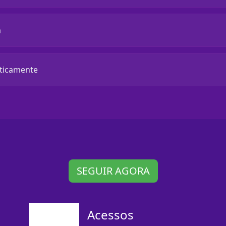
a
aticamente
SEGUIR AGORA
Acessos