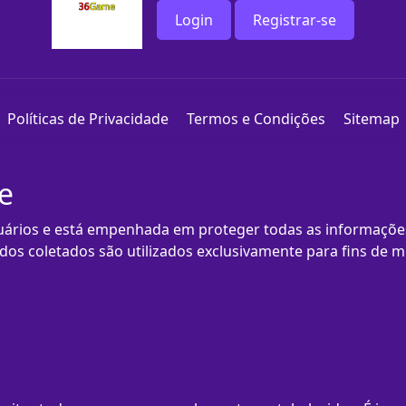
Login
Registrar-se
Políticas de Privacidade
Termos e Condições
Sitemap
de
suários e está empenhada em proteger todas as informaçõe
os coletados são utilizados exclusivamente para fins de m