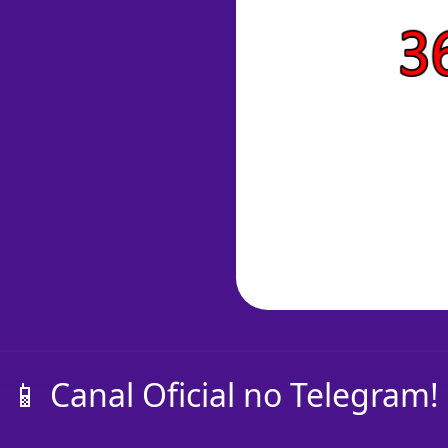
📱 Canal Oficial no Telegram!