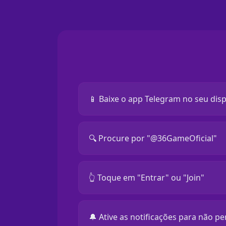
📱 Baixe o app Telegram no seu disp
🔍 Procure por "@36GameOficial"
👆 Toque em "Entrar" ou "Join"
🔔 Ative as notificações para não p