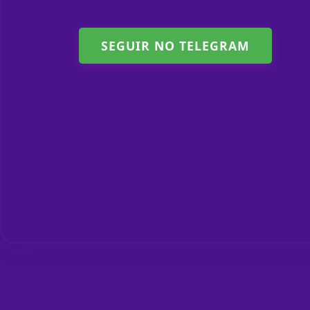
SEGUIR NO TELEGRAM