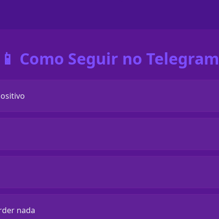
📱 Como Seguir no Telegram
ositivo
erder nada