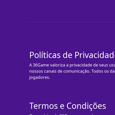
Políticas de Privacida
A 36Game valoriza a privacidade de seus u
nossos canais de comunicação. Todos os dad
jogadores.
Termos e Condições