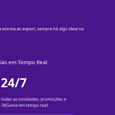
estreia ao expert, sempre há algo ideal na
cias em Tempo Real
24/7
e todas as novidades, promoções e
a 36Game em tempo real!