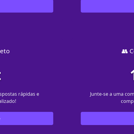
reto
👥 
t
espostas rápidas e
Junte-se a uma com
lizado!
compa
e