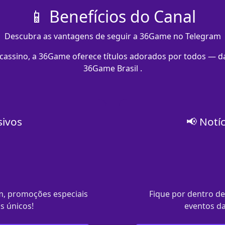
📱 Benefícios do Canal
Descubra as vantagens de seguir a 36Game no Telegram
cassino, a 36Game oferece títulos adorados por todos — da 
36Game Brasil .
sivos
📢 Notí
m, promoções especiais
Fique por dentro d
s únicos!
eventos d