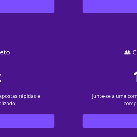
reto
👥 
t
espostas rápidas e
Junte-se a uma com
lizado!
compa
e