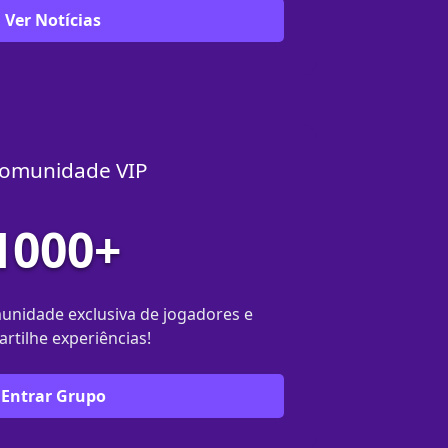
Ver Notícias
Comunidade VIP
1000+
unidade exclusiva de jogadores e
rtilhe experiências!
Entrar Grupo