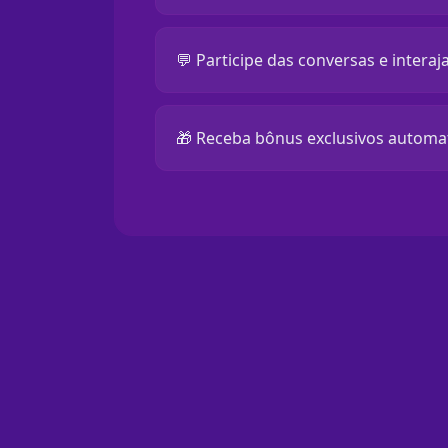
💬 Participe das conversas e interaj
🎁 Receba bônus exclusivos autom