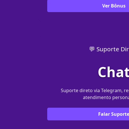
Ver Bônus
💬 Suporte Di
Cha
Suporte direto via Telegram, r
atendimento persona
Falar Suport