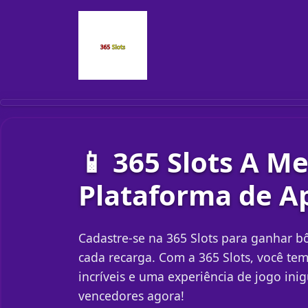
📱 365 Slots A M
Plataforma de A
Cadastre-se na 365 Slots para ganhar b
cada recarga. Com a 365 Slots, você te
incríveis e uma experiência de jogo inig
vencedores agora!