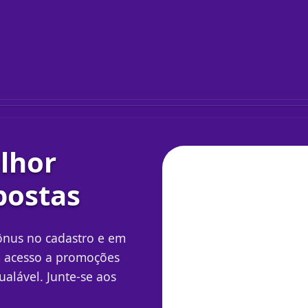
elhor
postas
ônus no cadastro e em
m acesso a promoções
ualável. Junte-se aos