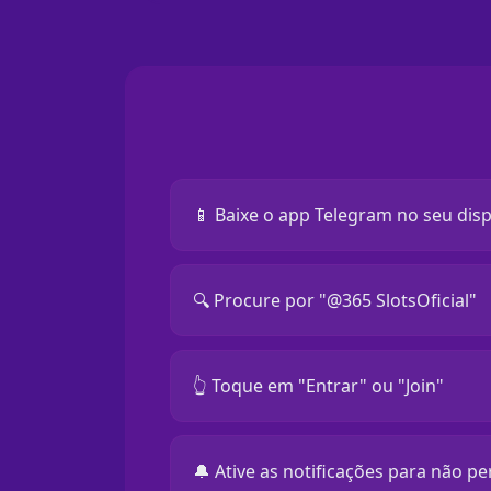
📱 Baixe o app Telegram no seu disp
🔍 Procure por "@365 SlotsOficial"
👆 Toque em "Entrar" ou "Join"
🔔 Ative as notificações para não p