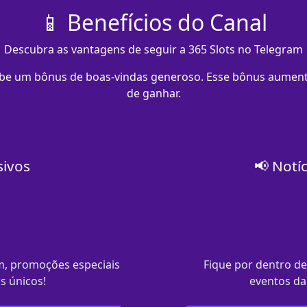
📱 Benefícios do Canal
Descubra as vantagens de seguir a 365 Slots no Telegram
cebe um bônus de boas-vindas generoso. Esse bônus aumenta
de ganhar.
sivos
📢 Notí
m, promoções especiais
Fique por dentro d
s únicos!
eventos da