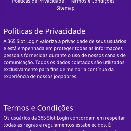
Políticas de Privacidade
Termos e Condições
Sitemap
Políticas de Privacidade
A 365 Slot Login valoriza a privacidade de seus usuários
e está empenhada em proteger todas as informações
pessoais fornecidas durante o uso de nossos canais de
comunicação. Todos os dados coletados são utilizados
exclusivamente para fins de melhoria contínua da
experiência de nossos jogadores.
Termos e Condições
Os usuários da 365 Slot Login concordam em respeitar
todas as regras e regulamentos estabelecidos. É