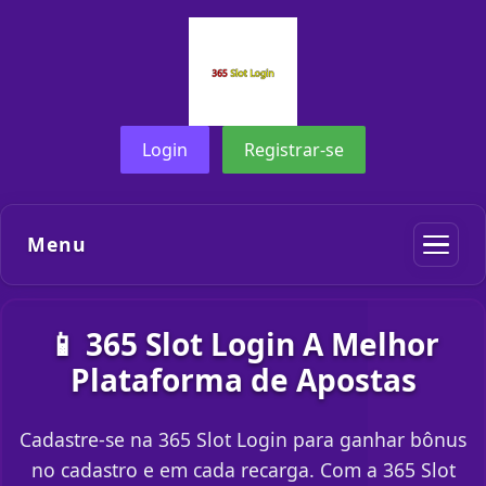
Login
Registrar-se
Menu
📱 365 Slot Login A Melhor
Plataforma de Apostas
Cadastre-se na 365 Slot Login para ganhar bônus
no cadastro e em cada recarga. Com a 365 Slot