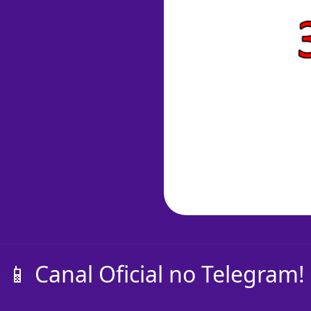
📱 Canal Oficial no Telegram!