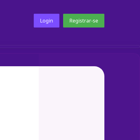
Login
Registrar-se