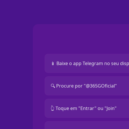
📱 Baixe o app Telegram no seu disp
🔍 Procure por "@365GOficial"
👆 Toque em "Entrar" ou "Join"