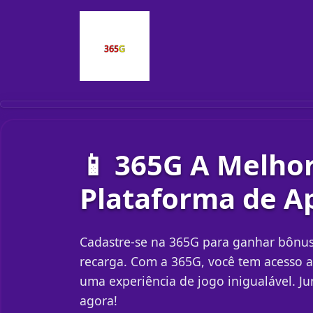
📱 365G A Melho
Plataforma de A
Cadastre-se na 365G para ganhar bônus
recarga. Com a 365G, você tem acesso a
uma experiência de jogo inigualável. J
agora!