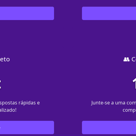
reto
👥 
t
espostas rápidas e
Junte-se a uma com
lizado!
compa
e