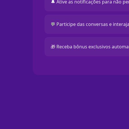
🔔 Ative as notificações para não p
💬 Participe das conversas e interaj
🎁 Receba bônus exclusivos autom