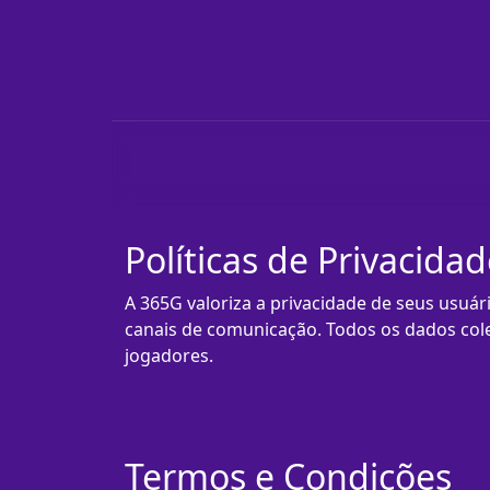
Políticas de Privacida
A 365G valoriza a privacidade de seus usuá
canais de comunicação. Todos os dados cole
jogadores.
Termos e Condições