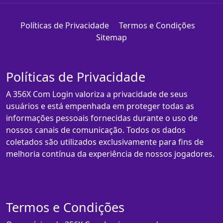
Políticas de Privacidade
Termos e Condições
Sitemap
Políticas de Privacidade
A 356X Com Login valoriza a privacidade de seus
usuários e está empenhada em proteger todas as
informações pessoais fornecidas durante o uso de
nossos canais de comunicação. Todos os dados
coletados são utilizados exclusivamente para fins de
melhoria contínua da experiência de nossos jogadores.
Termos e Condições