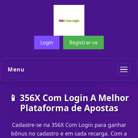
Login
Registrar-se
Menu
📱 356X Com Login A Melhor
Plataforma de Apostas
Cadastre-se na 356X Com Login para ganhar
bônus no cadastro e em cada recarga. Com a