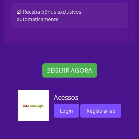
🎁 Receba bônus exclusivos
automaticamente
SEGUIR AGORA
Acessos
Login
Registrar-se