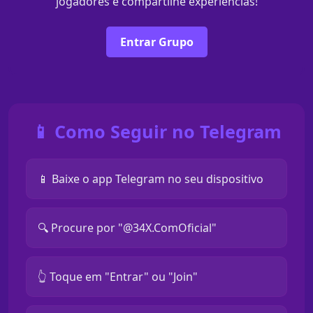
jogadores e compartilhe experiências!
Entrar Grupo
📱 Como Seguir no Telegram
📱 Baixe o app Telegram no seu dispositivo
🔍 Procure por "@34X.ComOficial"
👆 Toque em "Entrar" ou "Join"