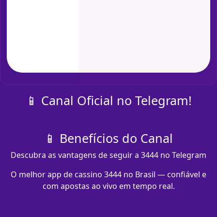
📱 Canal Oficial no Telegram!
📱 Benefícios do Canal
Descubra as vantagens de seguir a 3444 no Telegram
O melhor app de cassino 3444 no Brasil — confiável e
com apostas ao vivo em tempo real.