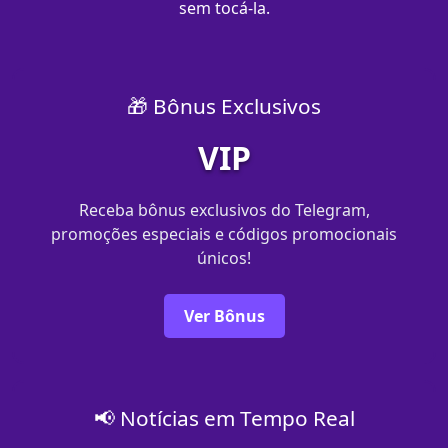
sem tocá-la.
🎁 Bônus Exclusivos
VIP
Receba bônus exclusivos do Telegram,
promoções especiais e códigos promocionais
únicos!
Ver Bônus
📢 Notícias em Tempo Real