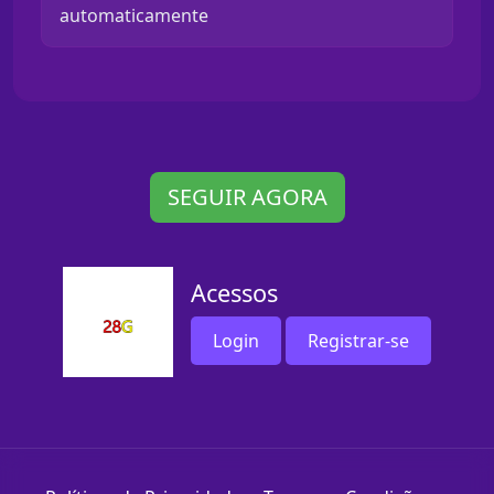
automaticamente
SEGUIR AGORA
Acessos
Login
Registrar-se