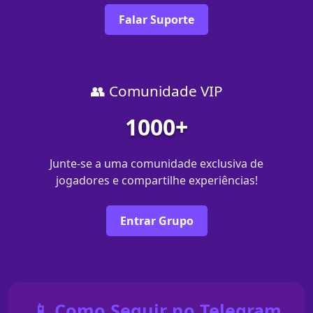
Falar Suporte
👥 Comunidade VIP
1000+
Junte-se a uma comunidade exclusiva de
jogadores e compartilhe experiências!
Entrar Grupo
📱 Como Seguir no Telegram