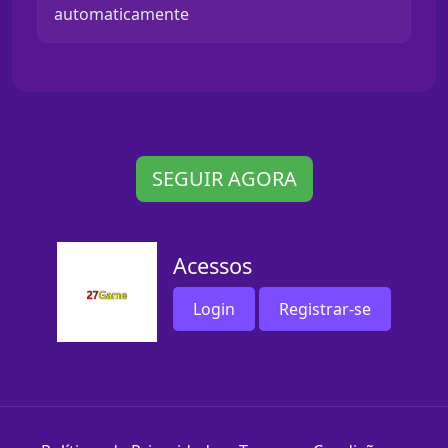
automaticamente
SEGUIR AGORA
Acessos
Login
Registrar-se