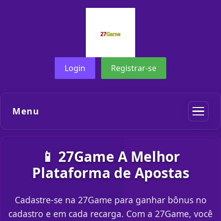
Login
Registrar-se
Menu
📱 27Game A Melhor
Plataforma de Apostas
Cadastre-se na 27Game para ganhar bônus no
cadastro e em cada recarga. Com a 27Game, você