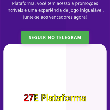
Plataforma, você tem acesso a promoções
incríveis e uma experiência de jogo inigualável.
Junte-se aos vencedores agora!
SEGUIR NO TELEGRAM