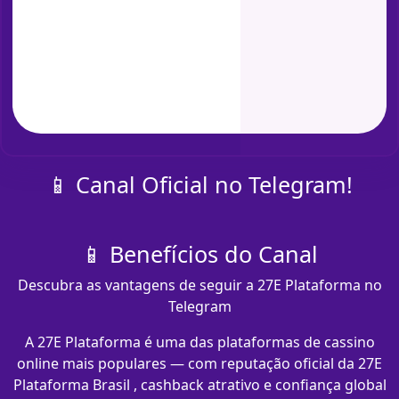
📱 Canal Oficial no Telegram!
📱 Benefícios do Canal
Descubra as vantagens de seguir a 27E Plataforma no
Telegram
A 27E Plataforma é uma das plataformas de cassino
online mais populares — com reputação oficial da 27E
Plataforma Brasil , cashback atrativo e confiança global