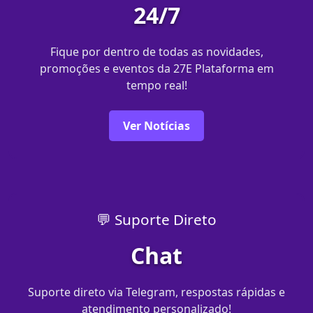
24/7
Fique por dentro de todas as novidades,
promoções e eventos da 27E Plataforma em
tempo real!
Ver Notícias
💬 Suporte Direto
Chat
Suporte direto via Telegram, respostas rápidas e
atendimento personalizado!