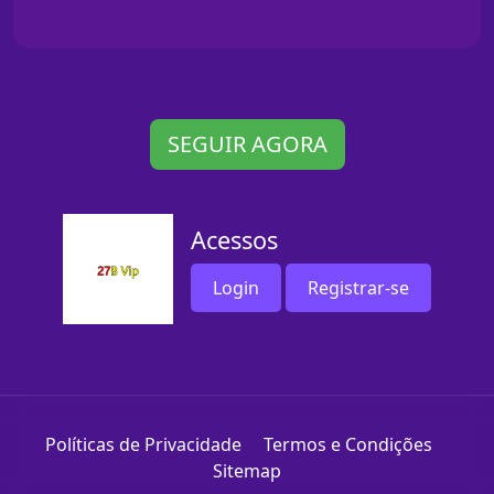
SEGUIR AGORA
Acessos
Login
Registrar-se
Políticas de Privacidade
Termos e Condições
Sitemap