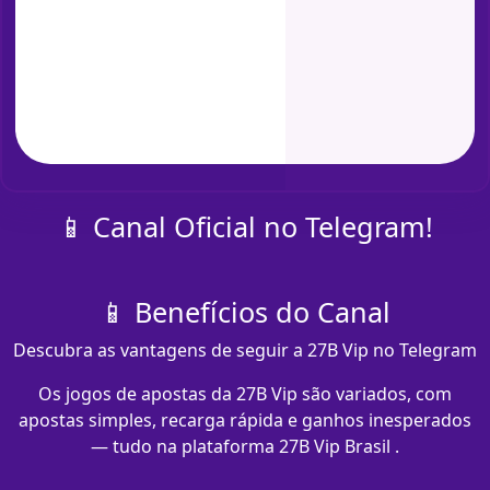
📱 Canal Oficial no Telegram!
📱 Benefícios do Canal
Descubra as vantagens de seguir a 27B Vip no Telegram
Os jogos de apostas da 27B Vip são variados, com
apostas simples, recarga rápida e ganhos inesperados
— tudo na plataforma 27B Vip Brasil .