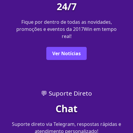
24/7
Fique por dentro de todas as novidades,
promoções e eventos da 2017Win em tempo
real!
Ver Notícias
💬 Suporte Direto
Chat
Suporte direto via Telegram, respostas rápidas e
atendimento personalizado!