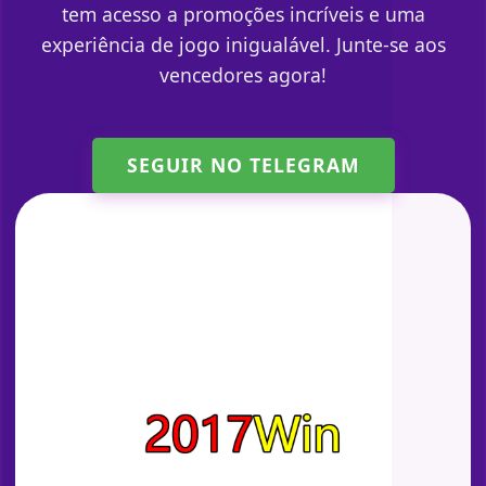
tem acesso a promoções incríveis e uma
experiência de jogo inigualável. Junte-se aos
vencedores agora!
SEGUIR NO TELEGRAM