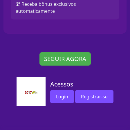
🎁 Receba bônus exclusivos
automaticamente
SEGUIR AGORA
Acessos
Login
Registrar-se