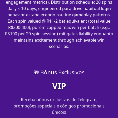
engagement metrics). Distribution schedule: 20 spins
daily × 10 days, engineered para drive habitual login
behavior estabelecendo routine gameplay patterns.
Each spin valued @ R$1-2 bet equivalent (total value
R$200-400), porém capped max win per batch (e.g.,
R$100 per 20-spin session) mitigates liability enquanto
maintains excitement through achievable win
scenarios.
🎁 Bônus Exclusivos
VIP
Receba bônus exclusivos do Telegram,
promoções especiais e códigos promocionais
únicos!