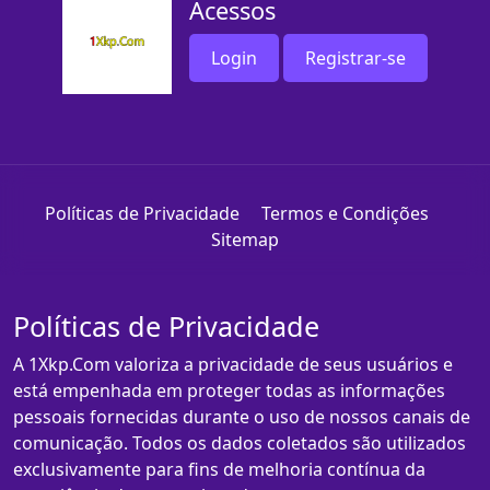
Acessos
Login
Registrar-se
Políticas de Privacidade
Termos e Condições
Sitemap
Políticas de Privacidade
A 1Xkp.Com valoriza a privacidade de seus usuários e
está empenhada em proteger todas as informações
pessoais fornecidas durante o uso de nossos canais de
comunicação. Todos os dados coletados são utilizados
exclusivamente para fins de melhoria contínua da