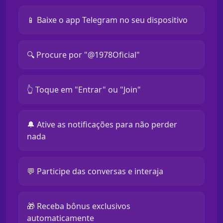
📱 Baixe o app Telegram no seu dispositivo
🔍 Procure por "@1978Oficial"
👆 Toque em "Entrar" ou "Join"
🔔 Ative as notificações para não perder
nada
💬 Participe das conversas e interaja
🎁 Receba bônus exclusivos
automaticamente