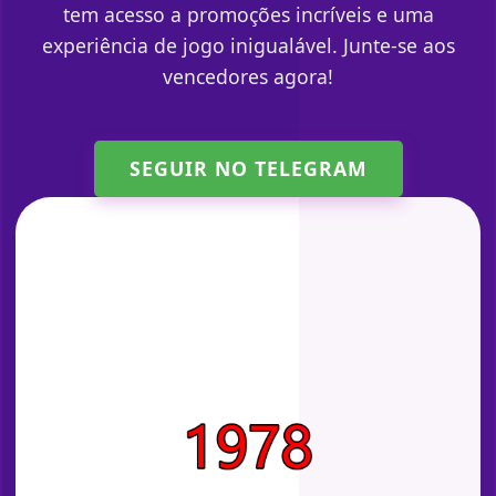
tem acesso a promoções incríveis e uma
experiência de jogo inigualável. Junte-se aos
vencedores agora!
SEGUIR NO TELEGRAM