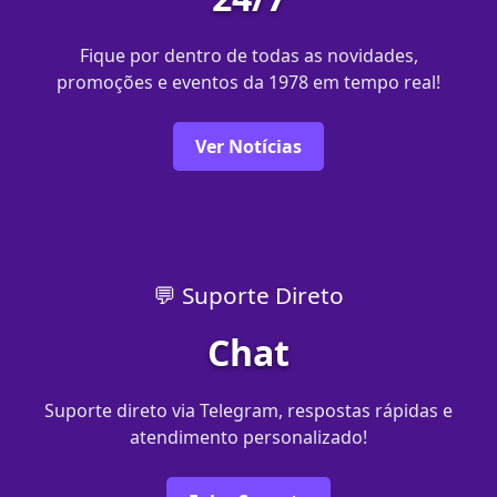
Fique por dentro de todas as novidades,
promoções e eventos da 1978 em tempo real!
Ver Notícias
💬 Suporte Direto
Chat
Suporte direto via Telegram, respostas rápidas e
atendimento personalizado!