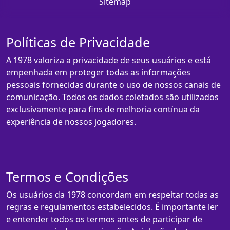
Sitemap
Políticas de Privacidade
A 1978 valoriza a privacidade de seus usuários e está
empenhada em proteger todas as informações
pessoais fornecidas durante o uso de nossos canais de
comunicação. Todos os dados coletados são utilizados
exclusivamente para fins de melhoria contínua da
experiência de nossos jogadores.
Termos e Condições
Os usuários da 1978 concordam em respeitar todas as
regras e regulamentos estabelecidos. É importante ler
e entender todos os termos antes de participar de