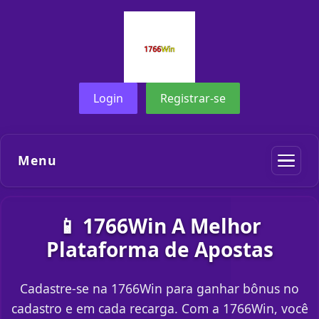
Login
Registrar-se
Menu
📱 1766Win A Melhor
Plataforma de Apostas
Cadastre-se na 1766Win para ganhar bônus no
cadastro e em cada recarga. Com a 1766Win, você