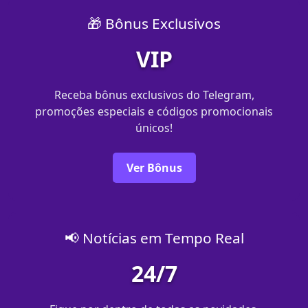
🎁 Bônus Exclusivos
VIP
Receba bônus exclusivos do Telegram,
promoções especiais e códigos promocionais
únicos!
Ver Bônus
📢 Notícias em Tempo Real
24/7