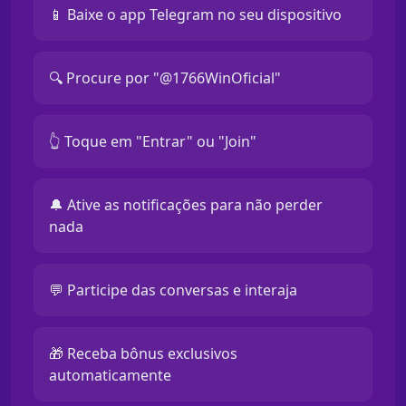
📱 Baixe o app Telegram no seu dispositivo
🔍 Procure por "@1766WinOficial"
👆 Toque em "Entrar" ou "Join"
🔔 Ative as notificações para não perder
nada
💬 Participe das conversas e interaja
🎁 Receba bônus exclusivos
automaticamente