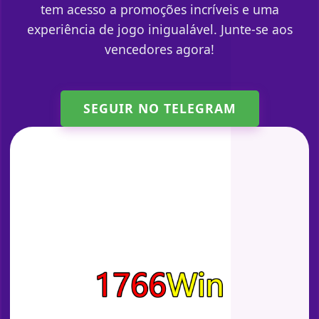
tem acesso a promoções incríveis e uma
experiência de jogo inigualável. Junte-se aos
vencedores agora!
SEGUIR NO TELEGRAM