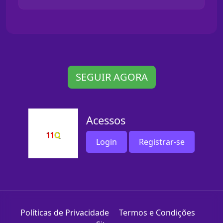
SEGUIR AGORA
Acessos
Login
Registrar-se
Políticas de Privacidade
Termos e Condições