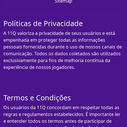
Sitemap
Políticas de Privacidade
A 11Q valoriza a privacidade de seus usuários e está
empenhada em proteger todas as informações
pessoais fornecidas durante o uso de nossos canais de
comunicação. Todos os dados coletados são utilizados
exclusivamente para fins de melhoria contínua da
experiência de nossos jogadores.
Termos e Condições
Os usuários da 11Q concordam em respeitar todas as
regras e regulamentos estabelecidos. É importante ler
e entender todos os termos antes de participar de