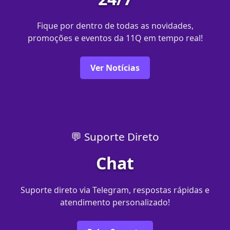
Fique por dentro de todas as novidades,
promoções e eventos da 11Q em tempo real!
Ver Notícias
💬 Suporte Direto
Chat
Suporte direto via Telegram, respostas rápidas e
atendimento personalizado!