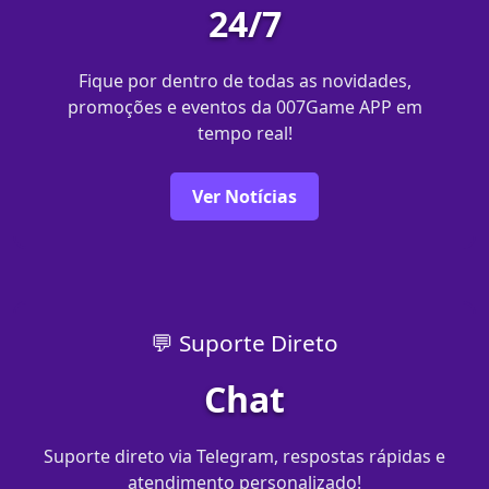
24/7
Fique por dentro de todas as novidades,
promoções e eventos da 007Game APP em
tempo real!
Ver Notícias
💬 Suporte Direto
Chat
Suporte direto via Telegram, respostas rápidas e
atendimento personalizado!