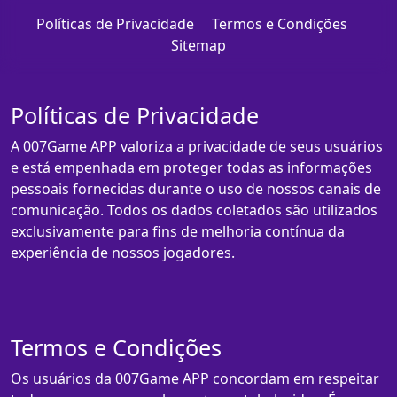
Políticas de Privacidade
Termos e Condições
Sitemap
Políticas de Privacidade
A 007Game APP valoriza a privacidade de seus usuários
e está empenhada em proteger todas as informações
pessoais fornecidas durante o uso de nossos canais de
comunicação. Todos os dados coletados são utilizados
exclusivamente para fins de melhoria contínua da
experiência de nossos jogadores.
Termos e Condições
Os usuários da 007Game APP concordam em respeitar