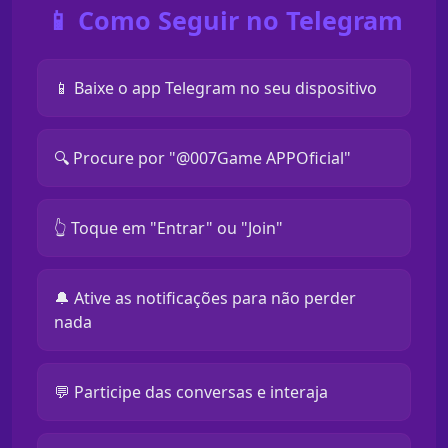
📱 Como Seguir no Telegram
📱 Baixe o app Telegram no seu dispositivo
🔍 Procure por "@007Game APPOficial"
👆 Toque em "Entrar" ou "Join"
🔔 Ative as notificações para não perder
nada
💬 Participe das conversas e interaja