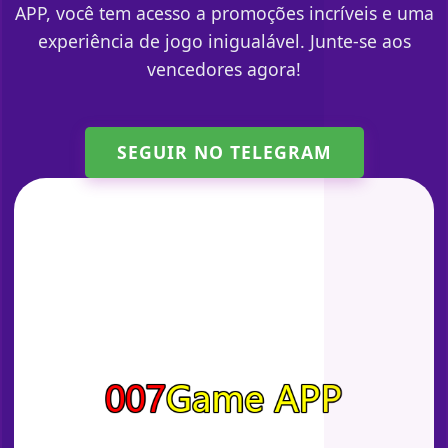
APP, você tem acesso a promoções incríveis e uma
experiência de jogo inigualável. Junte-se aos
vencedores agora!
SEGUIR NO TELEGRAM